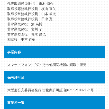
代表取締役 副社長 市村 慎介
取締役専務執行役員 横山 直矢
取締役常務執行役員 山本 教太
取締役常務執行役員 田中 寛
非常勤取締役 湊 展博
非常勤取締役 宮川 了
非常勤監査役 青木 昌也
相談役 中本 直樹
事業内容
スマートフォン・PC・その他周辺機器の買取・販売
保有許可証
大阪府公安委員会発行 古物商許可証 第621121002176号
事業所一覧